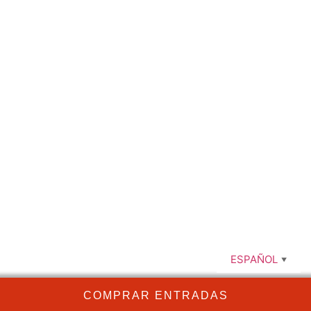
comendadoras@optimacultura.com
663 63 40 44
ESPAÑOL
▼
COMPRAR ENTRADAS